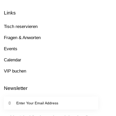
U
Links
C
Tisch reservieren
H
Fragen & Anworten
E
Events
-
Calendar
U
VIP buchen
N
Newsletter
D
I
A
SUBSC