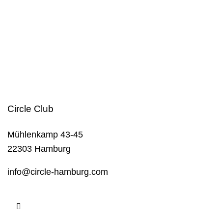
A
L
T
U
N
Circle Club
G
Mühlenkamp 43-45
22303 Hamburg
E
info@circle-hamburg.com
I
N
S