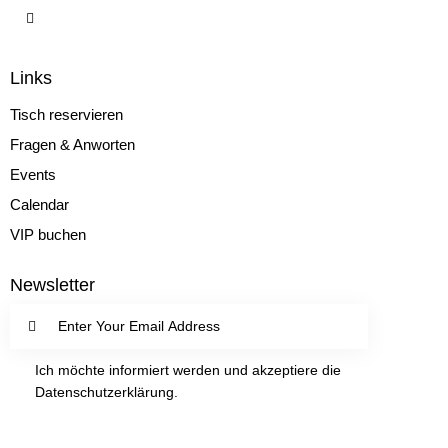
A
V
N
I
G
S
Links
A
I
T
C
Tisch reservieren
I
H
Fragen & Anworten
O
T
Events
N
E
Calendar
N
VIP buchen
,
N
Newsletter
A
V
SUBSC
I
G
Ich möchte informiert werden und akzeptiere die
RIBE
Datenschutzerklärung
.
A
T