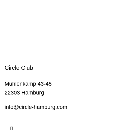
A
L
T
U
N
Circle Club
G
Mühlenkamp 43-45
22303 Hamburg
E
info@circle-hamburg.com
I
N
S