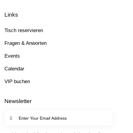
U
Links
C
Tisch reservieren
H
Fragen & Anworten
E
Events
-
Calendar
U
VIP buchen
N
Newsletter
D
I
A
SUBSC