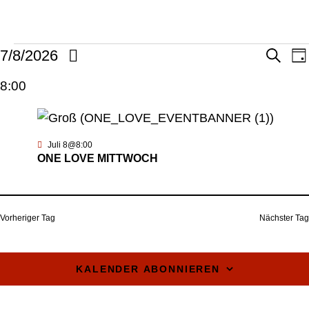
V
7/8/2026
S
T
u
a
D
c
8:00
g
E
h
a
e
t
R
u
Juli 8@8:00
m
ONE LOVE MITTWOCH
A
w
ä
N
h
Vorheriger Tag
Nächster Tag
S
l
e
KALENDER ABONNIEREN
T
n
.