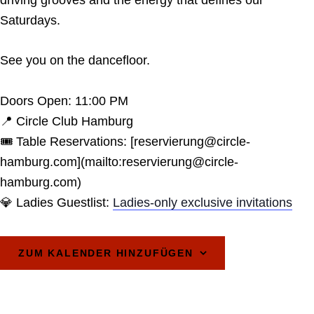
driving grooves and the energy that defines our
Saturdays.
See you on the dancefloor.
Doors Open: 11:00 PM
📍 Circle Club Hamburg
🎟️ Table Reservations: [reservierung@circle-
hamburg.com](mailto:reservierung@circle-
hamburg.com)
💎 Ladies Guestlist:
Ladies-only exclusive invitations
ZUM KALENDER HINZUFÜGEN